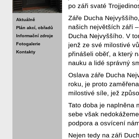
po záři svaté Trojjedinos
Záře Ducha Nejvyššího,
Aktuálně
našich největších září –
Plán akcí, obřadů
Ducha Nejvyššího. V to
Informační zdroje
Fotogalerie
jenž ze své milostivé vů
Kontakty
přinášeli oběť, a který
nauku a lidé správný sm
Oslava záře Ducha Nejv
roku, je proto zaměřen
milostivé síle, jež způs
Tato doba je naplněna 
sebe však nedokážeme t
podpora a osvícení ná
Nejen tedy na záři Duc