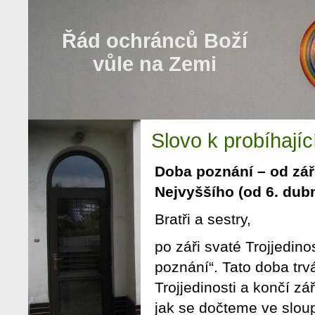
Řád ochránců Boží
vůle na Zemi
Slovo k probíhajíc
Doba poznání – od záře
Nejvyššího (od 6. dub
Bratři a sestry,
po záři svaté Trojjedin
poznání“. Tato doba trv
Trojjedinosti a končí z
jak se dočteme ve slou