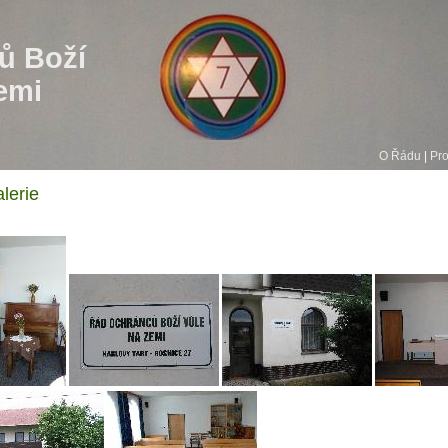
ů Boží
emi
O Řádu
|
Pr
lerie