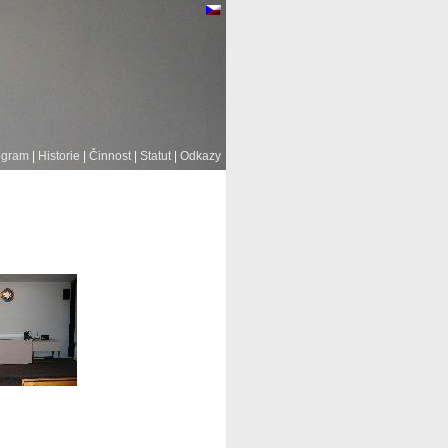
ogram
|
Historie
|
Činnost
|
Statut
|
Odkazy