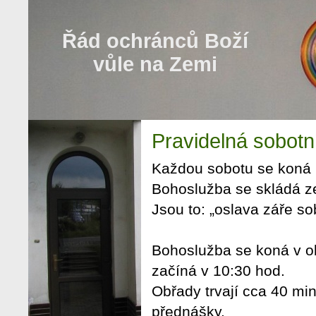
Řád ochránců Boží
vůle na Zemi
Pravidelná sobotn
Každou sobotu se koná p
Bohoslužba se skládá z
Jsou to: „oslava záře s
Bohoslužba se koná v ob
začíná v 10:30 hod.
Obřady trvají cca 40 min
přednášky.